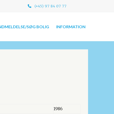
(+45) 97 84 07 77​
NDMELDELSE/SØG BOLIG
INFORMATION
1986