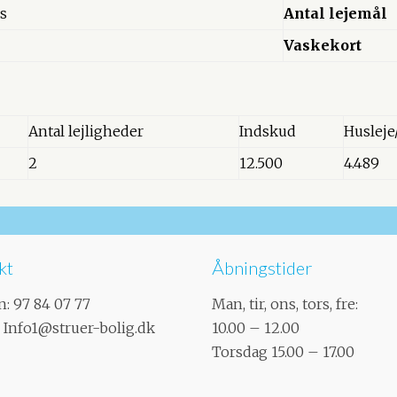
s
Antal lejemål
Vaskekort
Antal lejligheder
Indskud
Husleje
2
12.500
4.489
kt
Åbningstider
n:
97 84 07 77
Man, tir, ons, tors, fre:
:
Info1@struer-bolig.dk
10.00 – 12.00
​Torsdag 15.00 – 17.00