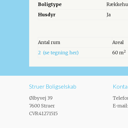
Boligtype
Rækkehu
Husdyr
Ja
Antal rum
Areal
2
2 (se tegning her)
60 m
Struer Boligselskab
Konta
Ølbyvej 39
Telefo
7600 Struer​
E-mail
CVR:41271515​