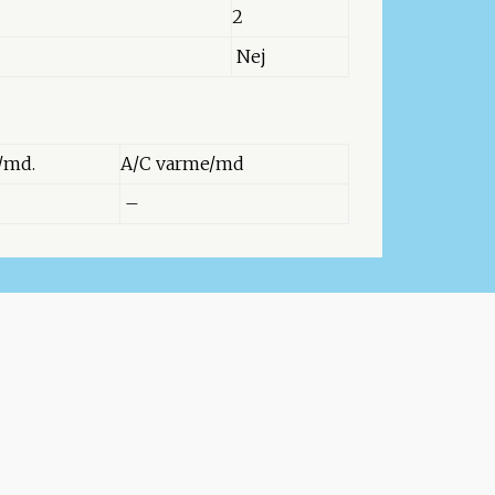
2
Nej
/md.
A/C varme/md
–