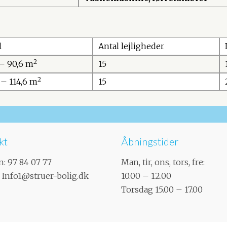
l
Antal lejligheder
2
 – 90,6 m
15
2
 – 114,6 m
15
kt
Åbningstider
n:
97 84 07 77
Man, tir, ons, tors, fre:
:
Info1@struer-bolig.dk
10.00 – 12.00
​Torsdag 15.00 – 17.00