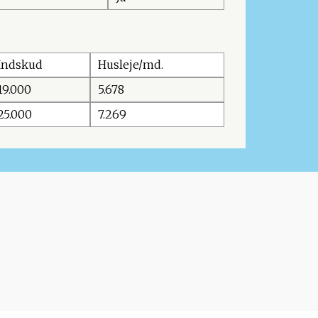
Indskud
Husleje/md.
19.000
5.678
25.000
7.269