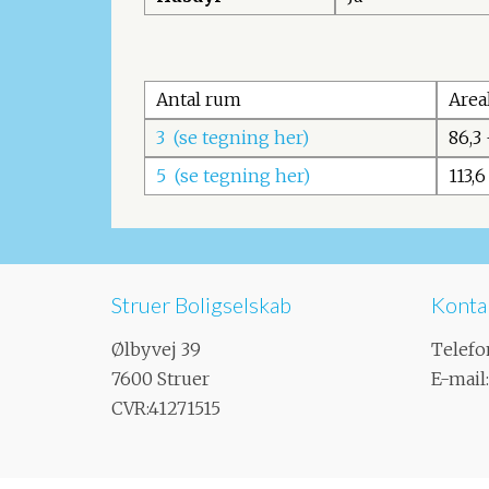
Antal rum
Area
3 (se tegning her)
86,3
5 (se tegning her)
113,6
Struer Boligselskab
Konta
Ølbyvej 39
Telefo
7600 Struer​
E-mail
CVR:41271515​