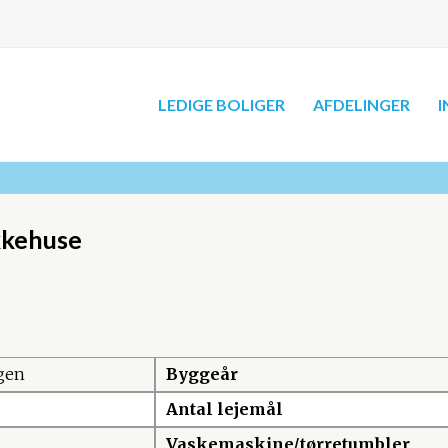
LEDIGE BOLIGER
AFDELINGER
I
kkehuse
gen
Byggeår
Antal lejemål
Vaskemaskine/tørretumbler