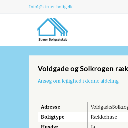
Info1@struer-bolig.dk
Voldgade og Solkrogen ræ
Ansøg om lejlighed i denne afdeling
Adresse
Voldgade/Solkro
Boligtype
Rækkehuse
Husdyr
Ja