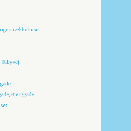
krogen rækkehuse
, Ølbyvej
egade
gade, Bjerggade
set