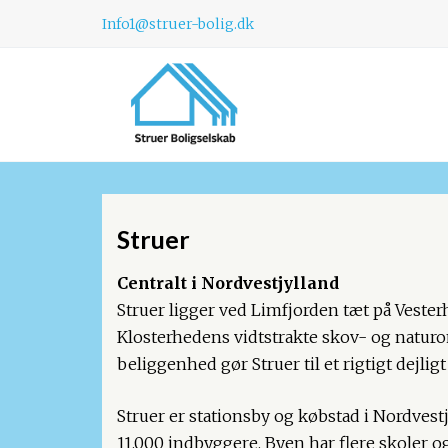
Info1@struer-bolig.dk
Struer​
Centralt i Nordvestjylland
Struer ligger ved Limfjorden tæt på Vester
Klosterhedens vidtstrakte skov- og natur
beliggenhed gør Struer til et rigtigt dejligt
Struer er stationsby og købstad i Nordvest
11.000 indbyggere. Byen har flere skoler o