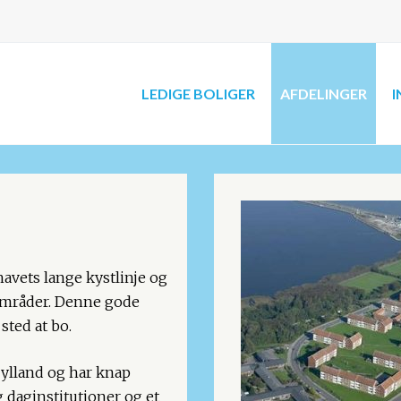
LEDIGE BOLIGER
AFDELINGER
I
havets lange kystlinje og
områder. Denne gode
 sted at bo.
jylland og har knap
g daginstitutioner og et