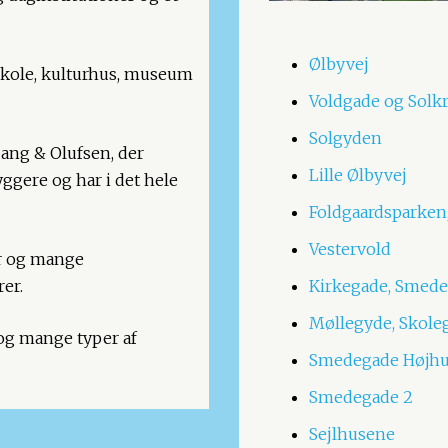
Ølbyvej
skole, kulturhus, museum
Voldgade og Sol
Solgyden
ang & Olufsen, der
Lille Ølbyvej
ggere og har i det hele
Foldgaardsparken
Vestervold
er og mange
er.
Kirkegade, Smed
Møllegyde, Skole
 og mange typer af
Smedegade Højhu
Smedegade 2
Sejlhusene